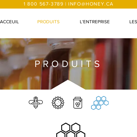
1 800 567-3789 |
INFO@HONEY.CA
ACCEUIL
PRODUITS
L'ENTREPRISE
LE
PRODUITS